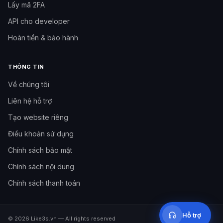
Lấy mã 2FA
API cho developer
Hoàn tiền & bảo hành
THÔNG TIN
Về chúng tôi
Liên hệ hỗ trợ
Tạo website riêng
Cần hỗ trợ?
Đội hỗ trợ Like3s
Điều khoản sử dụng
Chính sách bảo mật
Nhắn Fanpage
Inbox Facebook Like3s
Chính sách nội dung
Chính sách thanh toán
09h–12h
·
14h–17h
·
20h–23h30
Hỗ trợ
©
2026
Like3s.vn
—
All rights reserved