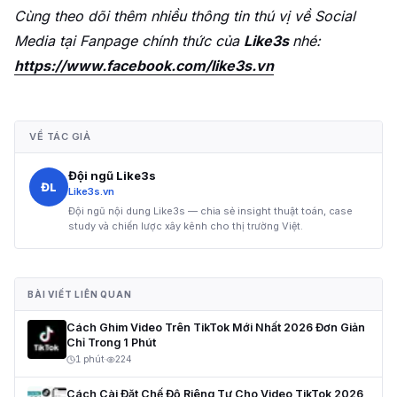
Cùng theo dõi thêm nhiều thông tin thú vị về Social
Media tại Fanpage chính thức của
Like3s
nhé:
https://www.facebook.com/like3s.vn
VỀ TÁC GIẢ
Đội ngũ Like3s
ĐL
Like3s.vn
Đội ngũ nội dung Like3s — chia sẻ insight thuật toán, case
study và chiến lược xây kênh cho thị trường Việt.
BÀI VIẾT LIÊN QUAN
Cách Ghim Video Trên TikTok Mới Nhất 2026 Đơn Giản
Chỉ Trong 1 Phút
1 phút
·
224
Cách Cài Đặt Chế Độ Riêng Tư Cho Video TikTok 2026