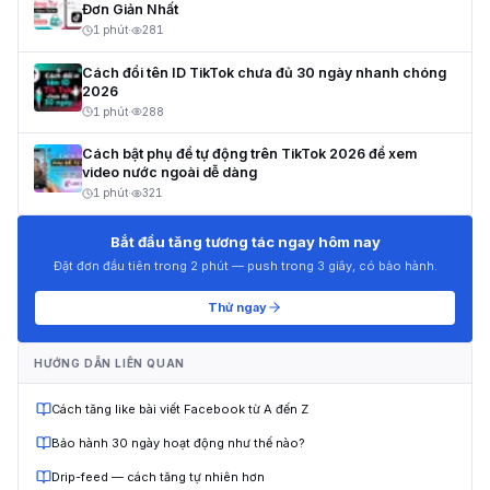
Đơn Giản Nhất
1 phút
·
281
Cách đổi tên ID TikTok chưa đủ 30 ngày nhanh chóng
2026
1 phút
·
288
Cách bật phụ đề tự động trên TikTok 2026 để xem
video nước ngoài dễ dàng
1 phút
·
321
Bắt đầu tăng tương tác ngay hôm nay
Đặt đơn đầu tiên trong 2 phút — push trong 3 giây, có bảo hành.
Thử ngay
HƯỚNG DẪN LIÊN QUAN
Cách tăng like bài viết Facebook từ A đến Z
Bảo hành 30 ngày hoạt động như thế nào?
Drip-feed — cách tăng tự nhiên hơn