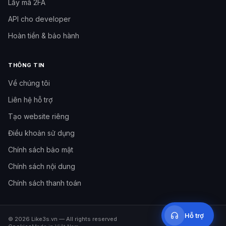
Lấy mã 2FA
API cho developer
Hoàn tiền & bảo hành
THÔNG TIN
Về chúng tôi
Liên hệ hỗ trợ
Tạo website riêng
Cần hỗ trợ?
Đội hỗ trợ Like3s
Điều khoản sử dụng
Chính sách bảo mật
Nhắn Fanpage
Inbox Facebook Like3s
Chính sách nội dung
Chính sách thanh toán
09h–12h
·
14h–17h
·
20h–23h30
Hỗ trợ
©
2026
Like3s.vn
—
All rights reserved