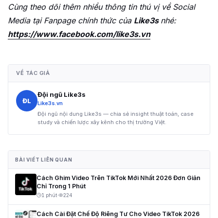
Cùng theo dõi thêm nhiều thông tin thú vị về Social
Media tại Fanpage chính thức của
Like3s
nhé:
https://www.facebook.com/like3s.vn
VỀ TÁC GIẢ
Đội ngũ Like3s
ĐL
Like3s.vn
Đội ngũ nội dung Like3s — chia sẻ insight thuật toán, case
study và chiến lược xây kênh cho thị trường Việt.
BÀI VIẾT LIÊN QUAN
Cách Ghim Video Trên TikTok Mới Nhất 2026 Đơn Giản
Chỉ Trong 1 Phút
1 phút
·
224
Cách Cài Đặt Chế Độ Riêng Tư Cho Video TikTok 2026