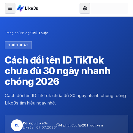
Like3s
Trang chủ
/
Blog
/
Thủ Thuật
THỦ THUẬT
Cách đổi tên ID TikTok
chưa đủ 30 ngày nhanh
chóng 2026
Cách đổi tên ID TikTok chưa đủ 30 ngày nhanh chóng, cùng
Like3s tìm hiểu ngay nhé.
Đội ngũ Like3s
ĐL
4 phút đọc
281 lượt xem
Like3s ·
07.07.2026