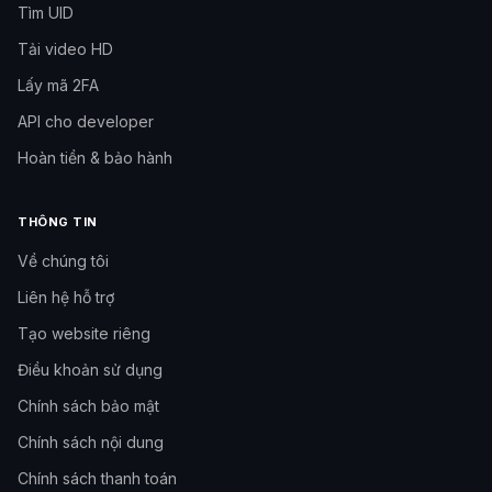
Tìm UID
Tải video HD
Lấy mã 2FA
API cho developer
Hoàn tiền & bảo hành
THÔNG TIN
Về chúng tôi
Liên hệ hỗ trợ
Tạo website riêng
Cần hỗ trợ?
Đội hỗ trợ Like3s
Điều khoản sử dụng
Chính sách bảo mật
Nhắn Fanpage
Inbox Facebook Like3s
Chính sách nội dung
Chính sách thanh toán
09h–12h
·
14h–17h
·
20h–23h30