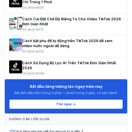
Chỉ Trong 1 Phút
1 phút
·
220
Cách Cài Đặt Chế Độ Riêng Tư Cho Video TikTok 2026
Đơn Giản Nhất
1 phút
·
271
Cách bật phụ đề tự động trên TikTok 2026 để xem
video nước ngoài dễ dàng
1 phút
·
315
Cách Sử Dụng Bộ Lọc AI Trên TikTok Đơn Giản Nhất
2026
1 phút
·
268
Bắt đầu tăng tương tác ngay hôm nay
Đặt đơn đầu tiên trong 2 phút — push trong 3 giây, có bảo hành.
Thử ngay
HƯỚNG DẪN LIÊN QUAN
Cách tăng like bài viết Facebook từ A đến Z