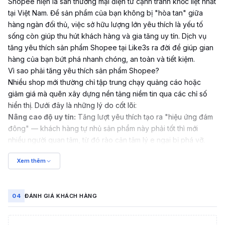
Shopee
hiện là sàn thương mại điện tử cạnh tranh khốc liệt nhất
tại Việt Nam. Để sản phẩm của bạn không bị "hòa tan" giữa
hàng ngàn đối thủ, việc sở hữu lượng lớn yêu thích là yếu tố
sống còn giúp thu hút khách hàng và gia tăng uy tín. Dịch vụ
tăng yêu thích sản phẩm Shopee tại Like3s ra đời để giúp gian
hàng của bạn bứt phá nhanh chóng, an toàn và tiết kiệm.
Vì sao phải tăng yêu thích sản phẩm Shopee?
Nhiều shop mới thường chỉ tập trung chạy quảng cáo hoặc
giảm giá mà quên xây dựng nền tảng niềm tin qua các chỉ số
hiển thị. Dưới đây là những lý do cốt lõi:
Nâng cao độ uy tín:
Tăng lượt yêu thích tạo ra "hiệu ứng đám
đông" — khách hàng tự nhủ sản phẩm này phải tốt thì mới
nhiều người quan tâm, từ đó rào cản tâm lý e ngại bị phá vỡ.
Hỗ trợ tối ưu SEO Shopee:
Thuật toán Shopee ưu tiên hiển thị
Xem thêm
sản phẩm có tương tác tốt. Lượt thả tim là tín hiệu cho thấy sản
phẩm đang được quan tâm, giúp leo lên vị trí cao hơn.
Tăng tỷ lệ chuyển đổi:
Sản phẩm có vị trí hiển thị tốt nhờ SEO,
04
ĐÁNH GIÁ KHÁCH HÀNG
kết hợp hình ảnh đẹp và nhiều tim sẽ tạo phễu bán hàng hoàn
hảo, tỷ lệ "Mua ngay" cao hơn.
Khơi gợi nhu cầu mua sắm:
Khi khách bấm yêu thích, Shopee