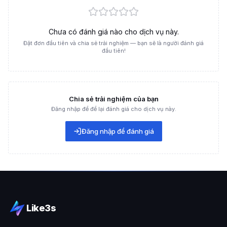
sẽ gửi thông báo nhắc nhở họ mỗi đợt Flash Sale, Siêu Sale
ngày đôi.
Chưa có đánh giá nào cho dịch vụ này.
Đặt đơn đầu tiên và chia sẻ trải nghiệm — bạn sẽ là người đánh giá
đầu tiên!
Chia sẻ trải nghiệm của bạn
Đăng nhập để để lại đánh giá cho dịch vụ này.
Đăng nhập để đánh giá
Tăng yêu thích sản phẩm Shopee mang lại nhiều lợi thế cho
gian hàng
Đối tượng nào cần dịch vụ tăng yêu thích Shopee?
Dịch vụ buff tim Shopee tại Like3s phù hợp với nhiều đối tượng:
Shop mới đăng sản phẩm cần lượt tim ban đầu để tạo uy tín,
Like3s
tránh tình trạng sản phẩm "trắng" thông tin.
Nhà bán hàng chuẩn bị chạy Shopee Ads, muốn sản phẩm có