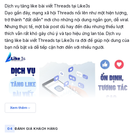
Dịch vụ tăng like bài viết Threads tại Like3s
Dạo gần đây, mạng xã hội
Threads
nổi lên như một hiện tượng,
trở thành "đất diễn" mới cho những nội dung ngắn gọn, dễ viral.
Nhưng thực tế, một bài post dù hay đến đâu nhưng thiếu lượt
thích vẫn rất khó gây chú ý và tạo hiệu ứng lan tỏa. Dịch vụ
tăng like bài viết Threads tại Like3s ra đời để giúp nội dung của
bạn nổi bật và dễ tiếp cận hơn đến với nhiều người.
Xem thêm
Tăng like bài viết Threads ổn định, tương tác cao tại Like3s
04
ĐÁNH GIÁ KHÁCH HÀNG
Vì sao lượt like trên Threads lại quan trọng?