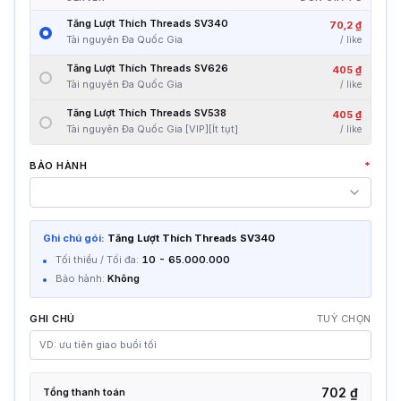
Tăng Lượt Thích Threads SV340
70,2 ₫
Tài nguyên Đa Quốc Gia
/
like
Tăng Lượt Thích Threads SV626
405 ₫
Tài nguyên Đa Quốc Gia
/
like
Tăng Lượt Thích Threads SV538
405 ₫
Tài nguyên Đa Quốc Gia [VIP][Ít tụt]
/
like
BẢO HÀNH
*
Ghi chú gói:
Tăng Lượt Thích Threads SV340
Tối thiểu / Tối đa:
10
-
65.000.000
Bảo hành:
Không
GHI CHÚ
TUỲ CHỌN
702 ₫
Tổng thanh toán