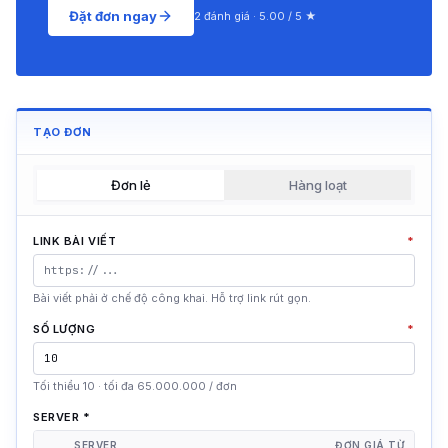
Đặt đơn ngay
2 đánh giá · 5.00 / 5 ★
TẠO ĐƠN
Đơn lẻ
Hàng loạt
LINK BÀI VIẾT
*
Bài viết phải ở chế độ công khai. Hỗ trợ link rút gọn.
SỐ LƯỢNG
*
Tối thiểu 10 · tối đa 65.000.000 / đơn
SERVER
*
SERVER
ĐƠN GIÁ TỪ