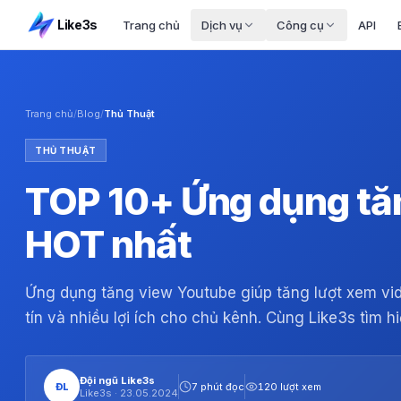
Like3s
Trang chủ
Dịch vụ
Công cụ
API
Trang chủ
/
Blog
/
Thủ Thuật
THỦ THUẬT
TOP 10+ Ứng dụng tă
HOT nhất
Ứng dụng tăng view Youtube giúp tăng lượt xem vid
tín và nhiều lợi ích cho chủ kênh. Cùng Like3s tìm h
Đội ngũ Like3s
ĐL
7 phút đọc
120 lượt xem
Like3s ·
23.05.2024