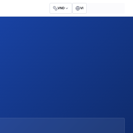
VND
VI