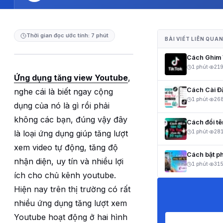
Thời gian đọc ước tính: 7 phút
BÀI VIẾT LIÊN QUA
Cách Ghim V
1 phút
·
21
Ứng dụng tăng view Youtube
,
Cách Cài Đ
nghe cái là biết ngay cộng
1 phút
·
26
dụng của nó là gì rồi phải
không các bạn, đúng vậy đây
Cách đổi t
là loại ứng dụng giúp tăng lượt
1 phút
·
28
xem video tự động, tăng độ
Cách bật ph
nhận diện, uy tín và nhiều lợi
1 phút
·
31
ích cho chủ kênh youtube.
Hiện nay trên thị trường có rất
nhiều ứng dụng tăng lượt xem
Youtube hoạt động ở hai hình