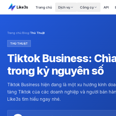
Like3s
Trang chủ
Dịch vụ
Công cụ
API
Trang chủ
/
Blog
/
Thủ Thuật
THỦ THUẬT
Tiktok Business: Chì
trong kỷ nguyên số
Tiktok Business hiện đang là một xu hướng kinh doa
tảng Tiktok của các doanh nghiệp và người bán hà
Like3s tìm hiểu ngay nhé.