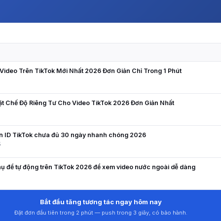
N
ideo Trên TikTok Mới Nhất 2026 Đơn Giản Chỉ Trong 1 Phút
ặt Chế Độ Riêng Tư Cho Video TikTok 2026 Đơn Giản Nhất
ên ID TikTok chưa đủ 30 ngày nhanh chóng 2026
5
ụ đề tự động trên TikTok 2026 để xem video nước ngoài dễ dàng
Bắt đầu tăng tương tác ngay hôm nay
Đặt đơn đầu tiên trong 2 phút — push trong 3 giây, có bảo hành.