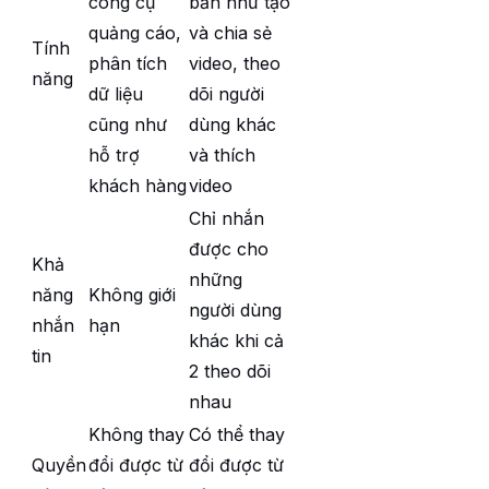
công cụ
bản như tạo
quảng cáo,
và chia sẻ
Tính
phân tích
video, theo
năng
dữ liệu
dõi người
cũng như
dùng khác
hỗ trợ
và thích
khách hàng
video
Chỉ nhắn
được cho
Khả
những
năng
Không giới
người dùng
nhắn
hạn
khác khi cả
tin
2 theo dõi
nhau
Không thay
Có thể thay
Quyền
đổi được từ
đổi được từ