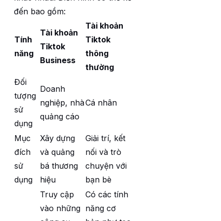
đến bao gồm:
Tài khoản
Tài khoản
Tính
Tiktok
Tiktok
năng
thông
Business
thường
Đối
Doanh
tượng
nghiệp, nhà
Cá nhân
sử
quảng cáo
dụng
Mục
Xây dựng
Giải trí, kết
đích
và quảng
nối và trò
sử
bá thương
chuyện với
dụng
hiệu
bạn bè
Truy cập
Có các tính
vào những
năng cơ