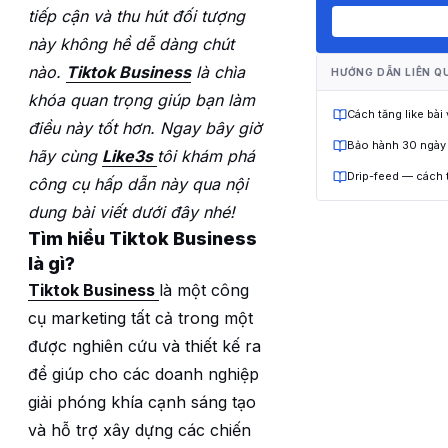
tiếp cận và thu hút đối tượng
này không hề dễ dàng chút
nào.
Tiktok Business
là chìa
HƯỚNG DẪN LIÊN Q
khóa quan trọng giúp bạn làm
Cách tăng like bài
điều này tốt hơn. Ngay bây giờ
Bảo hành 30 ngày
hãy cùng
Like3s
tôi khám phá
Drip-feed — cách 
công cụ hấp dẫn này qua nội
dung bài viết dưới đây nhé!
Tìm hiểu Tiktok Business
là gì?
Tiktok Business
là một công
cụ marketing tất cả trong một
được nghiên cứu và thiết kế ra
để giúp cho các doanh nghiệp
giải phóng khía cạnh sáng tạo
và hỗ trợ xây dựng các chiến