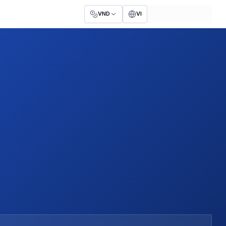
VND
VI