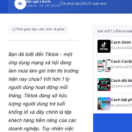
Đội ngũ Like3s
ĐL
9 phút đọc
171 lượt xem
Like3s ·
01.06.2024
Thời gian đọc ước tính: 9 phút
BÀI VIẾT LIÊN QUA
Cách Ghim V
1 phút
·
221
Bạn đã biết đến Tiktok - một
Cách Cài Đ
ứng dụng mạng xã hội đang
1 phút
·
272
làm mưa làm gió trên thị trường
hiện nay chưa? Với hơn 1 tỷ
Cách đổi t
người dùng hoạt động mỗi
1 phút
·
28
tháng, Tiktok đang sở hữu
Cách bật ph
lượng người dùng trẻ tuổi
1 phút
·
317
khổng lồ và đây chính là tệp
khách hàng tiềm năng của các
doanh nghiệp. Tuy nhiên việc