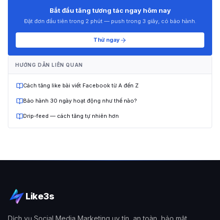
Bắt đầu tăng tương tác ngay hôm nay
Đặt đơn đầu tiên trong 2 phút — push trong 3 giây, có bảo hành.
Thử ngay
HƯỚNG DẪN LIÊN QUAN
Cách tăng like bài viết Facebook từ A đến Z
Bảo hành 30 ngày hoạt động như thế nào?
Drip-feed — cách tăng tự nhiên hơn
Like3s
Dịch vụ Social Media Marketing uy tín, an toàn, bảo mật.