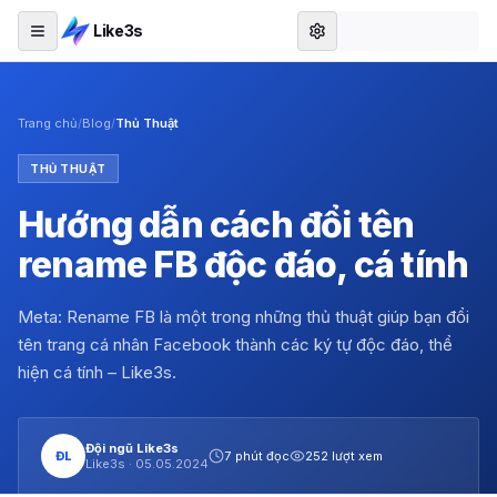
Like3s
Trang chủ
/
Blog
/
Thủ Thuật
THỦ THUẬT
Hướng dẫn cách đổi tên
rename FB độc đáo, cá tính
Meta: Rename FB là một trong những thủ thuật giúp bạn đổi
tên trang cá nhân Facebook thành các ký tự độc đáo, thể
hiện cá tính – Like3s.
Đội ngũ Like3s
ĐL
7 phút đọc
252 lượt xem
Like3s ·
05.05.2024