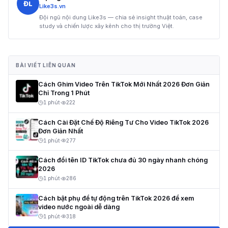
ĐL
Like3s.vn
Đội ngũ nội dung Like3s — chia sẻ insight thuật toán, case
study và chiến lược xây kênh cho thị trường Việt.
BÀI VIẾT LIÊN QUAN
Cách Ghim Video Trên TikTok Mới Nhất 2026 Đơn Giản
Chỉ Trong 1 Phút
1 phút
·
222
Cách Cài Đặt Chế Độ Riêng Tư Cho Video TikTok 2026
Đơn Giản Nhất
1 phút
·
277
Cách đổi tên ID TikTok chưa đủ 30 ngày nhanh chóng
2026
1 phút
·
286
Cách bật phụ đề tự động trên TikTok 2026 để xem
video nước ngoài dễ dàng
1 phút
·
318