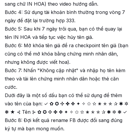
sang chữ IN HOA) theo video hướng dẫn.
Bước 4: Sử dụng tài khoản bình thường trong vòng 7
ngày để đặt lại trường hợp 333.
Bước 5: Sau khi 7 ngày trôi qua, bạn có thể quay lại
tên IN HOA và tiếp tục việc hủy tên giả.
Bước 6: Mở khóa tên giả để ra checkpoint tên giả (bạn
cũng có thể mở khóa bằng chứng minh nhân dân,
nhưng không được viết hoa).
Bước 7: Nhấn "Không cập nhật" và nhập họ tên kèm
theo và tải lên chứng minh nhân dân hoặc thẻ căn
cước.
Dưới đây là một số dấu bạn có thể sử dụng để thêm
vào tên của bạn: ✓ ✿ ✪ ✣ ✤ ✥ ✦ ✧ ✩ ✫ ✬ ✭ ✯ ✰ ✱ ✲
❃ ★ ⊰ Tên ⊱ ✿ ✪ ✣ ✤ ✥ ✦ ✧ ✩ ✫ ✬ ✭ ✯ ✰ ✱ ✲ ❃ ✓
Bước 8: Đợi kết quả rename FB được đổi sang đúng
ký tự mà bạn mong muốn.