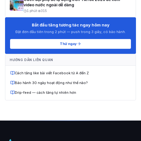
video nước ngoài dễ dàng
1 phút
·
315
Bắt đầu tăng tương tác ngay hôm nay
Đặt đơn đầu tiên trong 2 phút — push trong 3 giây, có bảo hành.
Thử ngay
HƯỚNG DẪN LIÊN QUAN
Cách tăng like bài viết Facebook từ A đến Z
Bảo hành 30 ngày hoạt động như thế nào?
Drip-feed — cách tăng tự nhiên hơn