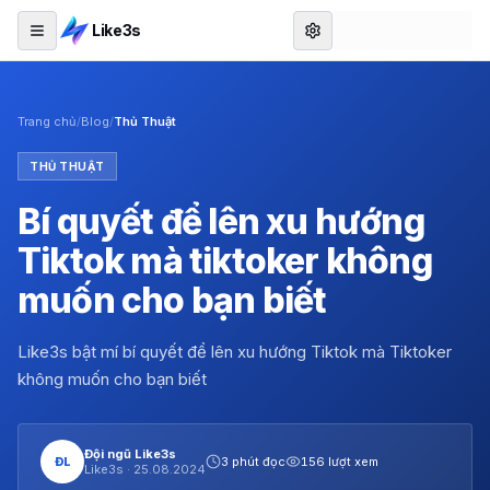
Like3s
Trang chủ
/
Blog
/
Thủ Thuật
THỦ THUẬT
Bí quyết để lên xu hướng
Tiktok mà tiktoker không
muốn cho bạn biết
Like3s bật mí bí quyết để lên xu hướng Tiktok mà Tiktoker
không muốn cho bạn biết
Đội ngũ Like3s
ĐL
3 phút đọc
156 lượt xem
Like3s ·
25.08.2024