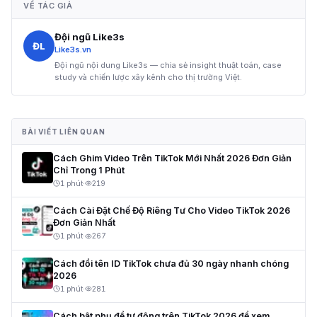
VỀ TÁC GIẢ
Đội ngũ Like3s
ĐL
Like3s.vn
Đội ngũ nội dung Like3s — chia sẻ insight thuật toán, case
study và chiến lược xây kênh cho thị trường Việt.
BÀI VIẾT LIÊN QUAN
Cách Ghim Video Trên TikTok Mới Nhất 2026 Đơn Giản
Chỉ Trong 1 Phút
1 phút
·
219
Cách Cài Đặt Chế Độ Riêng Tư Cho Video TikTok 2026
Đơn Giản Nhất
1 phút
·
267
Cách đổi tên ID TikTok chưa đủ 30 ngày nhanh chóng
2026
1 phút
·
281
Cách bật phụ đề tự động trên TikTok 2026 để xem