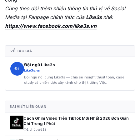
Cùng theo dõi thêm nhiều thông tin thú vị về Social
Media tại Fanpage chính thức của
Like3s
nhé:
https://www.facebook.com/like3s.vn
VỀ TÁC GIẢ
Đội ngũ Like3s
ĐL
Like3s.vn
Đội ngũ nội dung Like3s — chia sẻ insight thuật toán, case
study và chiến lược xây kênh cho thị trường Việt.
BÀI VIẾT LIÊN QUAN
Cách Ghim Video Trên TikTok Mới Nhất 2026 Đơn Giản
Chỉ Trong 1 Phút
1 phút
·
219