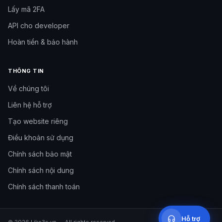
Lấy mã 2FA
API cho developer
Hoàn tiền & bảo hành
THÔNG TIN
Về chúng tôi
Liên hệ hỗ trợ
Tạo website riêng
Cần hỗ trợ?
Đội hỗ trợ Like3s
Điều khoản sử dụng
Chính sách bảo mật
Nhắn Fanpage
Inbox Facebook Like3s
Chính sách nội dung
Chính sách thanh toán
09h–12h
·
14h–17h
·
20h–23h30
Hỗ trợ