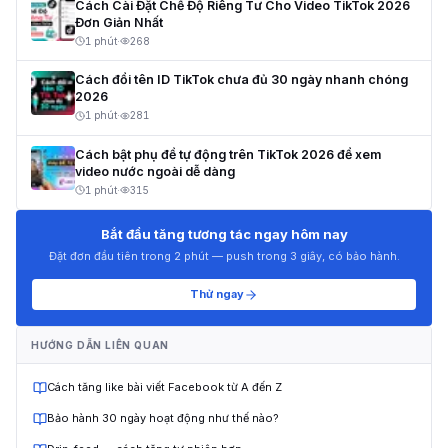
Cách Cài Đặt Chế Độ Riêng Tư Cho Video TikTok 2026
Đơn Giản Nhất
1 phút
·
268
Cách đổi tên ID TikTok chưa đủ 30 ngày nhanh chóng
2026
1 phút
·
281
Cách bật phụ đề tự động trên TikTok 2026 để xem
video nước ngoài dễ dàng
1 phút
·
315
Bắt đầu tăng tương tác ngay hôm nay
Đặt đơn đầu tiên trong 2 phút — push trong 3 giây, có bảo hành.
Thử ngay
HƯỚNG DẪN LIÊN QUAN
Cách tăng like bài viết Facebook từ A đến Z
Bảo hành 30 ngày hoạt động như thế nào?