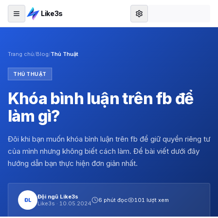
Like3s
Trang chủ
/
Blog
/
Thủ Thuật
THỦ THUẬT
Khóa bình luận trên fb để
làm gì?
Đôi khi bạn muốn khóa bình luận trên fb để giữ quyền riêng tư
của mình nhưng không biết cách làm. Để bài viết dưới đây
hướng dẫn bạn thực hiện đơn giản nhất.
Đội ngũ Like3s
ĐL
6 phút đọc
101 lượt xem
Like3s ·
10.05.2024