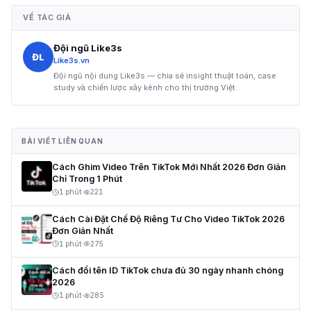
VỀ TÁC GIẢ
Đội ngũ Like3s
ĐL
Like3s.vn
Đội ngũ nội dung Like3s — chia sẻ insight thuật toán, case
study và chiến lược xây kênh cho thị trường Việt.
BÀI VIẾT LIÊN QUAN
Cách Ghim Video Trên TikTok Mới Nhất 2026 Đơn Giản
Chỉ Trong 1 Phút
1 phút
·
221
Cách Cài Đặt Chế Độ Riêng Tư Cho Video TikTok 2026
Đơn Giản Nhất
1 phút
·
275
Cách đổi tên ID TikTok chưa đủ 30 ngày nhanh chóng
2026
1 phút
·
285