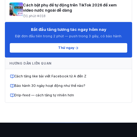
Cách bật phụ đề tự động trên TikTok 2026 để xem
video nước ngoài dễ dàng
1 phút
·
318
Bắt đầu tăng tương tác ngay hôm nay
Đặt đơn đầu tiên trong 2 phút — push trong 3 giây, có bảo hành.
Thử ngay
HƯỚNG DẪN LIÊN QUAN
Cách tăng like bài viết Facebook từ A đến Z
Bảo hành 30 ngày hoạt động như thế nào?
Drip-feed — cách tăng tự nhiên hơn