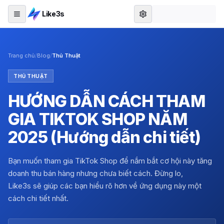
Like3s
Trang chủ
/
Blog
/
Thủ Thuật
THỦ THUẬT
HƯỚNG DẪN CÁCH THAM
GIA TIKTOK SHOP NĂM
2025 (Hướng dẫn chi tiết)
Bạn muốn tham gia TikTok Shop để nắm bắt cơ hội này tăng
doanh thu bán hàng nhưng chưa biết cách. Đừng lo,
Like3s sẽ giúp các bạn hiểu rõ hơn về ứng dụng này một
cách chi tiết nhất.