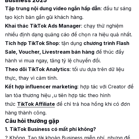
Business 2025
Tập trung nội dung video ngắn hấp dẫn
: đầu tư sáng
tạo kịch bản gần gũi khách hàng.
Khai thác TikTok Ads Manager
: chạy thử nghiệm
nhiều định dạng quảng cáo để chọn ra hiệu quả nhất.
Tích hợp TikTok Shop
: tận dụng
chương trình Flash
Sale, Voucher, Livestream bán hàng
để thúc đẩy
hành vi mua ngay, tăng tỷ lệ chuyển đổi.
Theo dõi TikTok Analytics
: tối ưu dựa trên dữ liệu
thực, thay vì cảm tính.
Kết hợp influencer marketing
: hợp tác với Creator để
lan tỏa thương hiệu ,u tiên hợp tác theo hình
thức
TikTok Affiliate
để chỉ trả hoa hồng khi có đơn
hàng thành công.
Câu hỏi thường gặp
1. TikTok Business có mất phí không?
? Không. Tạo tài khoản Business miễn phí, nhưng để