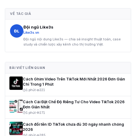
VỀ TÁC GIẢ
Đội ngũ Like3s
ĐL
Like3s.vn
Đội ngũ nội dung Like3s — chia sẻ insight thuật toán, case
study và chiến lược xây kênh cho thị trường Việt.
BÀI VIẾT LIÊN QUAN
Cách Ghim Video Trên TikTok Mới Nhất 2026 Đơn Giản
Chỉ Trong 1 Phút
1 phút
·
221
Cách Cài Đặt Chế Độ Riêng Tư Cho Video TikTok 2026
Đơn Giản Nhất
1 phút
·
271
Cách đổi tên ID TikTok chưa đủ 30 ngày nhanh chóng
2026
1 phút
·
285