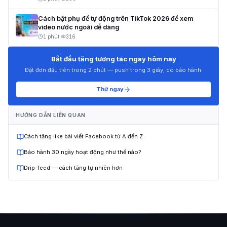
Cách bật phụ đề tự động trên TikTok 2026 để xem
video nước ngoài dễ dàng
1 phút
·
316
Bắt đầu tăng tương tác ngay hôm nay
Đặt đơn đầu tiên trong 2 phút — push trong 3 giây, có bảo hành.
Thử ngay
HƯỚNG DẪN LIÊN QUAN
Cách tăng like bài viết Facebook từ A đến Z
Bảo hành 30 ngày hoạt động như thế nào?
Drip-feed — cách tăng tự nhiên hơn