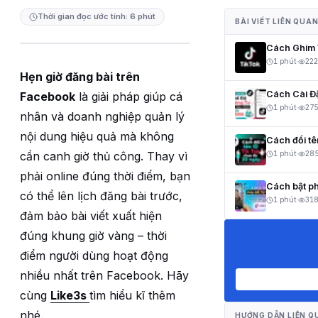
Thời gian đọc ước tính: 6 phút
BÀI VIẾT LIÊN QUA
Cách Ghim V
1 phút
·
222
Hẹn giờ đăng bài trên
Cách Cài Đ
Facebook
là giải pháp giúp cá
1 phút
·
27
nhân và doanh nghiệp quản lý
nội dung hiệu quả mà không
Cách đổi t
cần canh giờ thủ công. Thay vì
1 phút
·
28
phải online đúng thời điểm, bạn
Cách bật ph
có thể lên lịch đăng bài trước,
1 phút
·
31
đảm bảo bài viết xuất hiện
đúng khung giờ vàng – thời
điểm người dùng hoạt động
nhiều nhất trên Facebook. Hãy
cùng
Like3s
tìm hiểu kĩ thêm
nhé.
HƯỚNG DẪN LIÊN Q