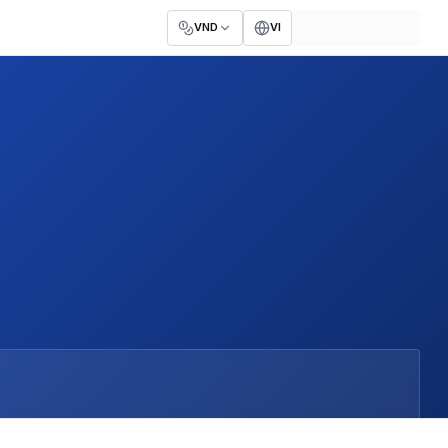
VND
VI