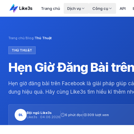
Like3s
Trang chủ
Dịch vụ
Công cụ
API
Trang chủ
/
Blog
/
Thủ Thuật
THỦ THUẬT
Hẹn Giờ Đăng Bài trê
Hẹn giờ đăng bài trên Facebook là giải pháp giúp c
dung hiệu quả. Hãy cùng Like3s tìm hiểu kĩ thêm nh
Đội ngũ Like3s
ĐL
6 phút đọc
309 lượt xem
Like3s ·
04.06.2026