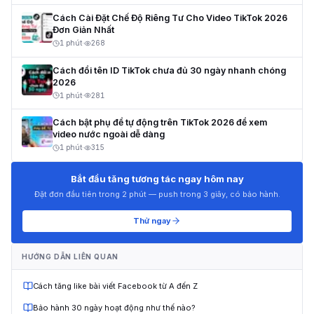
Cách Cài Đặt Chế Độ Riêng Tư Cho Video TikTok 2026
Đơn Giản Nhất
1 phút
·
268
Cách đổi tên ID TikTok chưa đủ 30 ngày nhanh chóng
2026
1 phút
·
281
Cách bật phụ đề tự động trên TikTok 2026 để xem
video nước ngoài dễ dàng
1 phút
·
315
Bắt đầu tăng tương tác ngay hôm nay
Đặt đơn đầu tiên trong 2 phút — push trong 3 giây, có bảo hành.
Thử ngay
HƯỚNG DẪN LIÊN QUAN
Cách tăng like bài viết Facebook từ A đến Z
Bảo hành 30 ngày hoạt động như thế nào?