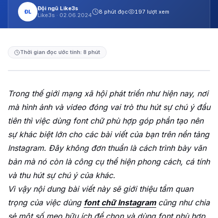
Đội ngũ Like3s
ĐL
8 phút đọc
197 lượt xem
Like3s ·
02.06.2024
Thời gian đọc ước tính: 8 phút
Trong thế giới mạng xã hội phát triển như hiện nay, nơi
mà hình ảnh và video đóng vai trò thu hút sự chú ý đầu
tiên thì việc dùng font chữ phù hợp góp phần tạo nên
sự khác biệt lớn cho các bài viết của bạn trên nền tảng
Instagram. Đây không đơn thuần là cách trình bày văn
bản mà nó còn là công cụ thể hiện phong cách, cá tính
và thu hút sự chú ý của khác.
Vì vậy nội dung bài viết này sẽ giới thiệu tầm quan
trọng của việc dùng
font chữ Instagram
cũng như chia
sẻ một số mẹo hữu ích để chọn và dùng font phù hợp