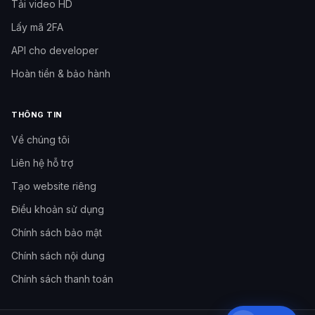
Tải video HD
Lấy mã 2FA
API cho developer
Hoàn tiền & bảo hành
THÔNG TIN
Về chúng tôi
Liên hệ hỗ trợ
Tạo website riêng
Cần hỗ trợ?
Đội hỗ trợ Like3s
Điều khoản sử dụng
Chính sách bảo mật
Nhắn Fanpage
Inbox Facebook Like3s
Chính sách nội dung
Chính sách thanh toán
09h–12h
·
14h–17h
·
20h–23h30