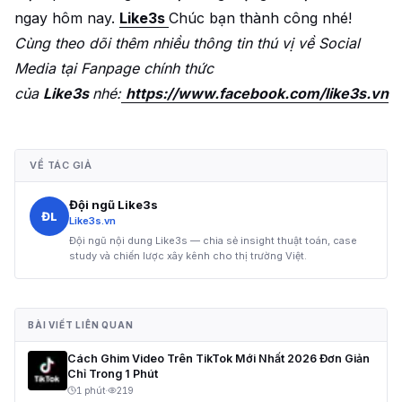
ngay hôm nay.
Like3s
Chúc bạn thành công nhé!
Cùng theo dõi thêm nhiều thông tin thú vị về Social
Media tại Fanpage chính thức
của
Like3s
nhé:
https://www.facebook.com/like3s.vn
VỀ TÁC GIẢ
Đội ngũ Like3s
ĐL
Like3s.vn
Đội ngũ nội dung Like3s — chia sẻ insight thuật toán, case
study và chiến lược xây kênh cho thị trường Việt.
BÀI VIẾT LIÊN QUAN
Cách Ghim Video Trên TikTok Mới Nhất 2026 Đơn Giản
Chỉ Trong 1 Phút
1 phút
·
219