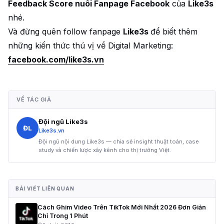
Feedback Score nuôi Fanpage Facebook
của
Like3s
nhé.
Và đừng quên follow fanpage
Like3s
để biết thêm
những kiến thức thú vị về Digital Marketing:
facebook.com/like3s.vn
VỀ TÁC GIẢ
Đội ngũ Like3s
ĐL
Like3s.vn
Đội ngũ nội dung Like3s — chia sẻ insight thuật toán, case
study và chiến lược xây kênh cho thị trường Việt.
BÀI VIẾT LIÊN QUAN
Cách Ghim Video Trên TikTok Mới Nhất 2026 Đơn Giản
Chỉ Trong 1 Phút