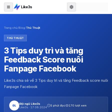
Like3s
Trang chủ
/
Blog
/
Thủ Thuật
THỦ THUẬT
3 Tips duy trì và tăng
Feedback Score nuôi
Fanpage Facebook
Like3s chia sẻ về 3 Tips duy trì và tăng Feedback score nuôi
Fanpage Facebook
Đội ngũ Like3s
ĐL
5 phút đọc
170 lượt xem
Like3s ·
17.08.2024