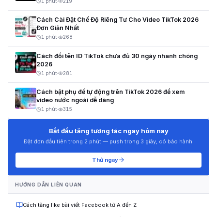
1 phút
·
219
Cách Cài Đặt Chế Độ Riêng Tư Cho Video TikTok 2026
Đơn Giản Nhất
1 phút
·
268
Cách đổi tên ID TikTok chưa đủ 30 ngày nhanh chóng
2026
1 phút
·
281
Cách bật phụ đề tự động trên TikTok 2026 để xem
video nước ngoài dễ dàng
1 phút
·
315
Bắt đầu tăng tương tác ngay hôm nay
Đặt đơn đầu tiên trong 2 phút — push trong 3 giây, có bảo hành.
Thử ngay
HƯỚNG DẪN LIÊN QUAN
Cách tăng like bài viết Facebook từ A đến Z