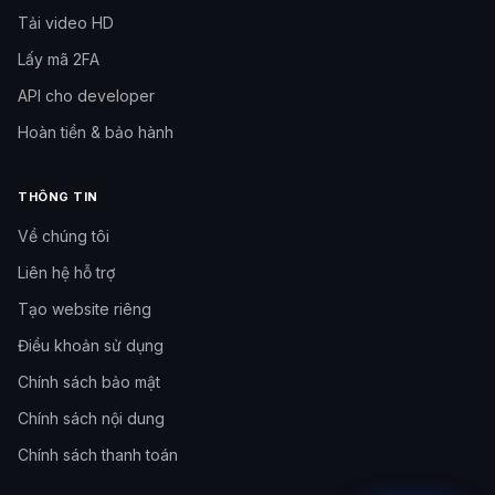
Tải video HD
Lấy mã 2FA
API cho developer
Hoàn tiền & bảo hành
THÔNG TIN
Về chúng tôi
Liên hệ hỗ trợ
Tạo website riêng
Cần hỗ trợ?
Đội hỗ trợ Like3s
Điều khoản sử dụng
Chính sách bảo mật
Nhắn Fanpage
Inbox Facebook Like3s
Chính sách nội dung
Chính sách thanh toán
09h–12h
·
14h–17h
·
20h–23h30