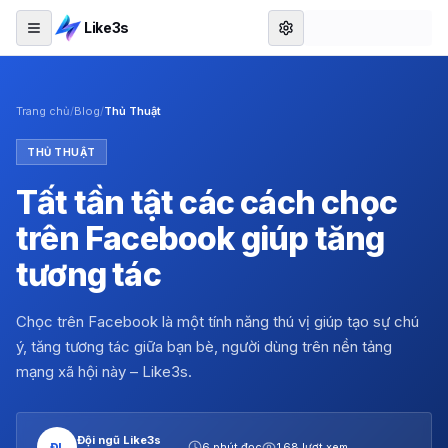
Like3s
Trang chủ
/
Blog
/
Thủ Thuật
THỦ THUẬT
Tất tần tật các cách chọc
trên Facebook giúp tăng
tương tác
Chọc trên Facebook là một tính năng thú vị giúp tạo sự chú
ý, tăng tương tác giữa bạn bè, người dùng trên nền tảng
mạng xã hội này – Like3s.
Đội ngũ Like3s
ĐL
6 phút đọc
168 lượt xem