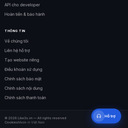
API cho developer
Hoàn tiền & bảo hành
THÔNG TIN
Về chúng tôi
Liên hệ hỗ trợ
Tạo website riêng
Cần hỗ trợ?
Đội hỗ trợ Like3s
Điều khoản sử dụng
Chính sách bảo mật
Nhắn Fanpage
Inbox Facebook Like3s
Chính sách nội dung
Chính sách thanh toán
09h–12h
·
14h–17h
·
20h–23h30
Hỗ trợ
©
2026
Like3s.vn
—
All rights reserved
Cookies
Made in Việt Nam