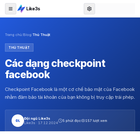
Like3s
Trang chủ
/
Blog
/
Thủ Thuật
THỦ THUẬT
Các dạng checkpoint
facebook
Checkpoint Facebook là một cơ chế bảo mật của Facebook
nhằm đảm bảo tài khoản của bạn không bị truy cập trái phép.
Đội ngũ Like3s
ĐL
5 phút đọc
157 lượt xem
Like3s ·
17.12.2024