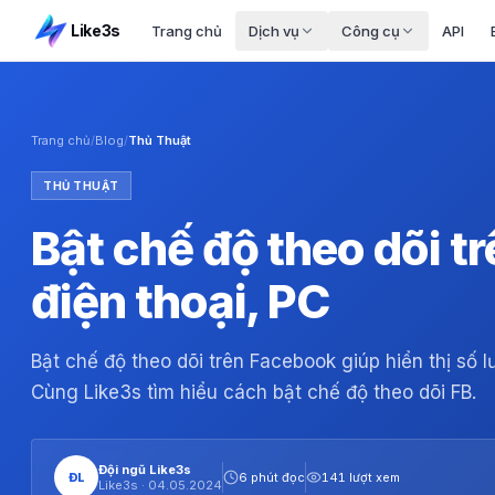
Like3s
Trang chủ
Dịch vụ
Công cụ
API
Trang chủ
/
Blog
/
Thủ Thuật
THỦ THUẬT
Bật chế độ theo dõi t
điện thoại, PC
Bật chế độ theo dõi trên Facebook giúp hiển thị số 
Cùng Like3s tìm hiểu cách bật chế độ theo dõi FB.
Đội ngũ Like3s
ĐL
6 phút đọc
141 lượt xem
Like3s ·
04.05.2024