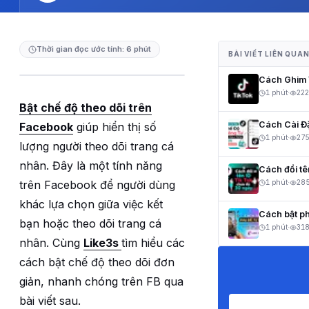
Thời gian đọc ước tính: 6 phút
BÀI VIẾT LIÊN QUA
Cách Ghim V
1 phút
·
222
Bật chế độ theo dõi trên
Cách Cài Đ
Facebook
giúp hiển thị số
1 phút
·
27
lượng người theo dõi trang cá
nhân. Đây là một tính năng
Cách đổi t
trên Facebook để người dùng
1 phút
·
28
khác lựa chọn giữa việc kết
Cách bật ph
bạn hoặc theo dõi trang cá
1 phút
·
31
nhân. Cùng
Like3s
tìm hiểu các
cách bật chế độ theo dõi đơn
giản, nhanh chóng trên FB qua
bài viết sau.