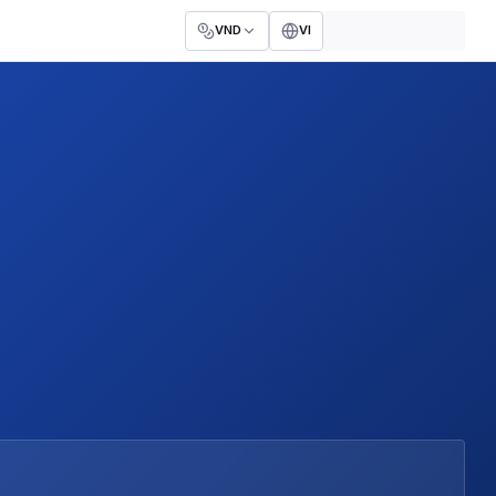
VND
VI