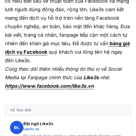
có hiểu biết sâu về thuật toán của Facebook và mạng
lưới người dùng đông đảo, rộng lớn. Like3s cam kết
mang đến dịch vụ hỗ trợ trên nền tảng Facebook
chuyên nghiệp, an toàn, bảo mật đến khác hàng. Đưa
bài viết, trang cá nhân, fanpage tiếp cận một cách tự
nhiên đến khán giả mục tiêu. Để được tư vấn
bảng giá
dịch vụ Facebook
quý khách vui lòng liên hệ ngay
đến Like3s.
Cùng theo dõi thêm nhiều thông tin thú vị về Social
Media tại Fanpage chính thức của
Like3s
nhé:
https://www.facebook.com/like3s.vn
VỀ TÁC GIẢ
Đội ngũ Like3s
ĐL
Like3s.vn
Đội ngũ nội dung Like3s — chia sẻ insight thuật toán, case