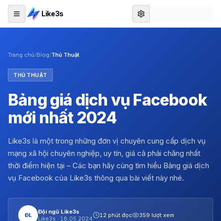
Like3s
Trang chủ
/
Blog
/
Thủ Thuật
THỦ THUẬT
Bảng giá dịch vụ Facebook
mới nhất 2024
Like3s là một trong những đơn vị chuyên cung cấp dịch vụ
mạng xã hội chuyên nghiệp, uy tín, giá cả phải chăng nhất
thời điểm hiện tại – Các bạn hãy cùng tìm hiểu Bảng giá dịch
vụ Facebook của Like3s thông qua bài viết này nhé.
Đội ngũ Like3s
ĐL
12 phút đọc
359 lượt xem
Like3s ·
18.05.2024