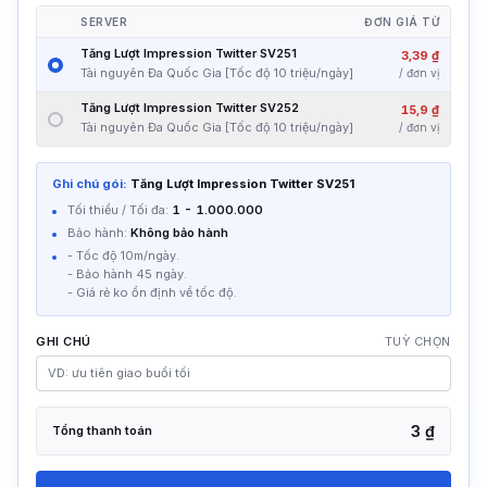
SERVER
ĐƠN GIÁ TỪ
Tăng Lượt Impression Twitter SV251
3,39 ₫
Tài nguyên Đa Quốc Gia [Tốc độ 10 triệu/ngày]
/
đơn vị
Tăng Lượt Impression Twitter SV252
15,9 ₫
Tài nguyên Đa Quốc Gia [Tốc độ 10 triệu/ngày]
/
đơn vị
Ghi chú gói:
Tăng Lượt Impression Twitter SV251
Tối thiểu / Tối đa:
1
-
1.000.000
Bảo hành:
Không bảo hành
- Tốc độ 10m/ngày.
- Bảo hành 45 ngày.
- Giá rẻ ko ổn định về tốc độ.
GHI CHÚ
TUỲ CHỌN
3 ₫
Tổng thanh toán