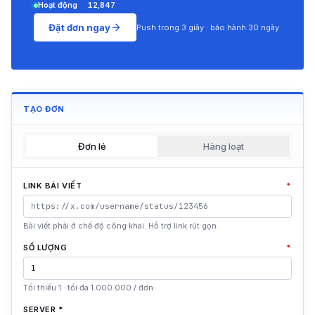
Hoạt động
12,847
Đặt đơn ngay
Push trong 3 giây · bảo hành 30 ngày
TẠO ĐƠN
Đơn lẻ
Hàng loạt
LINK BÀI VIẾT
*
Bài viết phải ở chế độ công khai. Hỗ trợ link rút gọn.
SỐ LƯỢNG
*
Tối thiểu 1 · tối đa 1.000.000 / đơn
SERVER
*