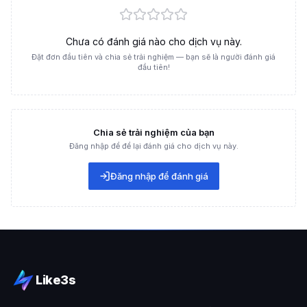
luôn chuyên nghiệp và đáng tin cậy hơn tài khoản chỉ có vài
lượt xem lẻ tẻ.
Chưa có đánh giá nào cho dịch vụ này.
Đặt đơn đầu tiên và chia sẻ trải nghiệm — bạn sẽ là người đánh giá
đầu tiên!
Chia sẻ trải nghiệm của bạn
Đăng nhập để để lại đánh giá cho dịch vụ này.
Đăng nhập để đánh giá
Impression là chỉ số quyết định sức sống của tài khoản Twitter
Đối tượng nào cần dịch vụ tăng impression Twitter?
Dịch vụ buff impression Twitter tại Like3s phù hợp với nhiều đối
tượng:
Người làm Affiliate cần lượt hiển thị cao làm đòn bẩy nhận hợp
đồng quảng cáo.
Cá nhân, doanh nghiệp mới cần bứt phá chỉ số trong thời gian
Like3s
ngắn để xây uy tín.