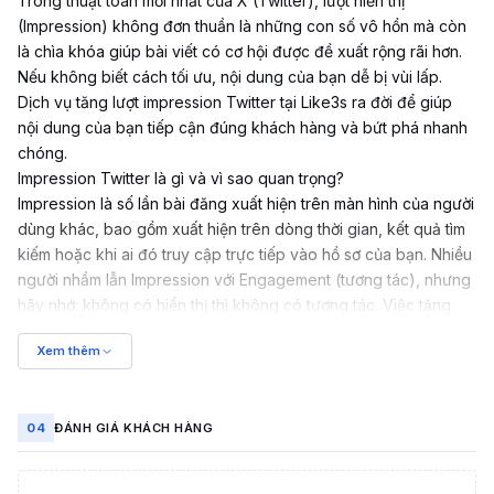
Trong thuật toán mới nhất của X (
Twitter
), lượt hiển thị
(Impression) không đơn thuần là những con số vô hồn mà còn
là chìa khóa giúp bài viết có cơ hội được đề xuất rộng rãi hơn.
Nếu không biết cách tối ưu, nội dung của bạn dễ bị vùi lấp.
Dịch vụ tăng lượt impression Twitter tại Like3s ra đời để giúp
nội dung của bạn tiếp cận đúng khách hàng và bứt phá nhanh
chóng.
Impression Twitter là gì và vì sao quan trọng?
Impression là số lần bài đăng xuất hiện trên màn hình của người
dùng khác, bao gồm xuất hiện trên dòng thời gian, kết quả tìm
kiếm hoặc khi ai đó truy cập trực tiếp vào hồ sơ của bạn. Nhiều
người nhầm lẫn Impression với Engagement (tương tác), nhưng
hãy nhớ: không có hiển thị thì không có tương tác. Việc tăng
impression tạo hiệu ứng "tuyết lăn" — càng nhiều người thấy,
Xem thêm
thuật toán càng xác nhận nội dung có giá trị và đẩy bài viết đi
xa hơn.
Đẩy mạnh chỉ số truyền thông:
Với tài khoản Affiliate, doanh
04
ĐÁNH GIÁ KHÁCH HÀNG
nghiệp hay KOL, lượt hiển thị cao đồng nghĩa sức ảnh hưởng
lớn, dễ nhận được hợp đồng quảng cáo.
Xây dựng uy tín:
Tài khoản có hàng triệu lượt hiển thị mỗi tháng