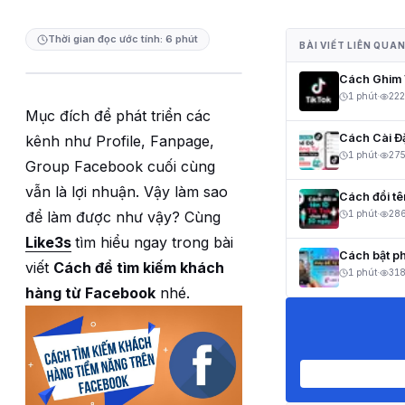
Thời gian đọc ước tính: 6 phút
BÀI VIẾT LIÊN QUA
Cách Ghim V
1 phút
·
222
Mục đích để phát triển các
Cách Cài Đ
kênh như Profile, Fanpage,
1 phút
·
27
Group Facebook cuối cùng
vẫn là lợi nhuận. Vậy làm sao
Cách đổi t
để làm được như vậy? Cùng
1 phút
·
28
Like3s
tìm hiểu ngay trong bài
Cách bật ph
viết
Cách để tìm kiếm khách
1 phút
·
31
hàng từ Facebook
nhé.