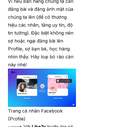
Vì nếu bán hàng chúng ta cần
đăng bài và đăng ảnh mặt của
chúng ta lên (để có thương
hiệu các nhân, tăng uy tín, độ
tin tưởng). Đặc biệt không nên
sợ hoặc ngại đăng bài lên
Profile, sợ bạn bè, học hàng
nhìn thấy. Hãy loại bỏ rào cản
này nhé!
Trang cá nhân Facebook
(Profile)
----> Với
Like3s
trước kia có