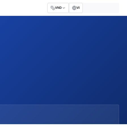
VND
VI