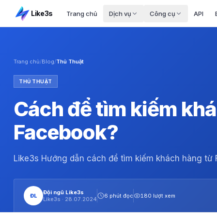
Like3s
Trang chủ
Dịch vụ
Công cụ
API
Trang chủ
/
Blog
/
Thủ Thuật
THỦ THUẬT
Cách để tìm kiếm khá
Facebook?
Like3s Hướng dẫn cách để tìm kiếm khách hàng từ 
Đội ngũ Like3s
ĐL
6 phút đọc
180 lượt xem
Like3s ·
28.07.2024