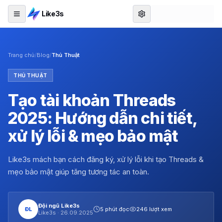
Like3s
Trang chủ
/
Blog
/
Thủ Thuật
THỦ THUẬT
Tạo tài khoản Threads
2025: Hướng dẫn chi tiết,
xử lý lỗi & mẹo bảo mật
Like3s mách bạn cách đăng ký, xử lý lỗi khi tạo Threads &
mẹo bảo mật giúp tăng tương tác an toàn.
Đội ngũ Like3s
ĐL
5 phút đọc
246 lượt xem
Like3s ·
26.09.2025