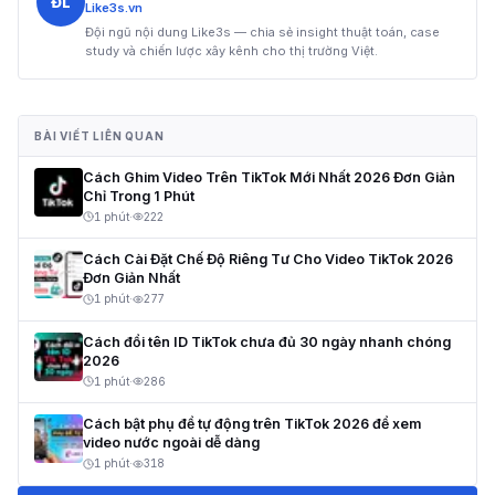
ĐL
Like3s.vn
Đội ngũ nội dung Like3s — chia sẻ insight thuật toán, case
study và chiến lược xây kênh cho thị trường Việt.
BÀI VIẾT LIÊN QUAN
Cách Ghim Video Trên TikTok Mới Nhất 2026 Đơn Giản
Chỉ Trong 1 Phút
1 phút
·
222
Cách Cài Đặt Chế Độ Riêng Tư Cho Video TikTok 2026
Đơn Giản Nhất
1 phút
·
277
Cách đổi tên ID TikTok chưa đủ 30 ngày nhanh chóng
2026
1 phút
·
286
Cách bật phụ đề tự động trên TikTok 2026 để xem
video nước ngoài dễ dàng
1 phút
·
318