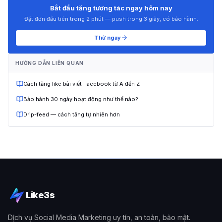
Bắt đầu tăng tương tác ngay hôm nay
Đặt đơn đầu tiên trong 2 phút — push trong 3 giây, có bảo hành.
Thử ngay
HƯỚNG DẪN LIÊN QUAN
Cách tăng like bài viết Facebook từ A đến Z
Bảo hành 30 ngày hoạt động như thế nào?
Drip-feed — cách tăng tự nhiên hơn
Like3s
Dịch vụ Social Media Marketing uy tín, an toàn, bảo mật.