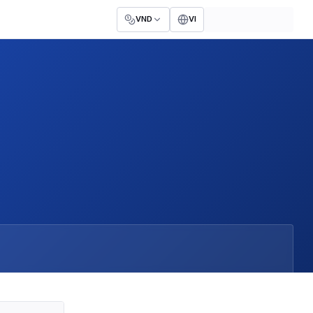
VND
VI