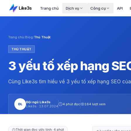
Like3s
Trang chủ
Dịch vụ
Công cụ
API
Trang chủ
/
Blog
/
Thủ Thuật
THỦ THUẬT
3 yếu tố xếp hạng SE
Cùng Like3s tìm hiểu về 3 yếu tố xếp hạng SEO của
Đội ngũ Like3s
ĐL
4 phút đọc
164 lượt xem
Like3s ·
13.07.2024
Thời gian đọc ước tính: 4 phút