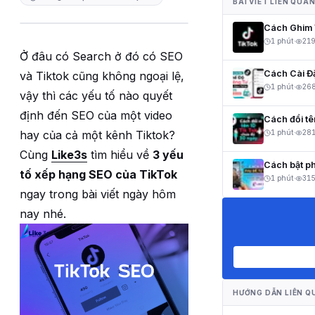
BÀI VIẾT LIÊN QUA
Cách Ghim V
1 phút
·
21
Ở đâu có Search ở đó có SEO
Cách Cài Đ
và Tiktok cũng không ngoại lệ,
1 phút
·
26
vậy thì các yếu tố nào quyết
định đến SEO của một video
Cách đổi t
hay của cả một kênh Tiktok?
1 phút
·
28
Cùng
Like3s
tìm hiểu về
3 yếu
Cách bật ph
tố xếp hạng SEO của TikTok
1 phút
·
31
ngay trong bài viết ngày hôm
nay nhé.
HƯỚNG DẪN LIÊN Q