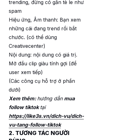
trending, đừng có gắn tè le như
spam
Hiệu ứng, Âm thanh: Bạn xem
những cái đang trend rồi bắt
chước. (có thể dùng
Creativecenter)
Nội dung: nội dung có giá trị.
Mở đầu clip giàu tính gợi (để
user xem tiếp)
(Các công cụ hỗ trợ ở phần
dưới)
Xem thêm:
hướng dẫn
mua
follow tiktok
tại
https://like3s.vn/dich-vu/dich-
vu-tang-follow-tiktok
2. TƯƠNG TÁC NGƯỜI