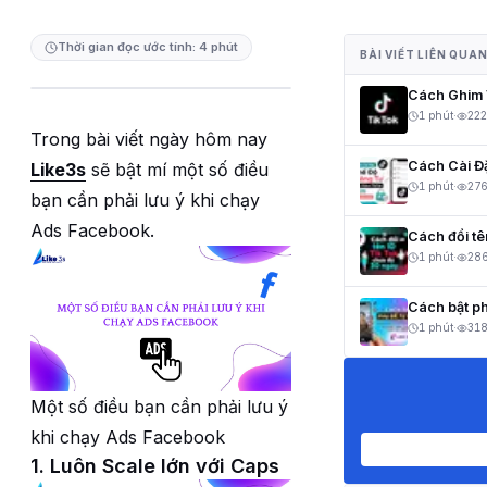
Thời gian đọc ước tính: 4 phút
BÀI VIẾT LIÊN QUA
Cách Ghim V
1 phút
·
222
Trong bài viết ngày hôm nay
Cách Cài Đ
Like3s
sẽ bật mí một số điều
1 phút
·
27
bạn cần phải lưu ý khi chạy
Ads Facebook.
Cách đổi t
1 phút
·
28
Cách bật ph
1 phút
·
31
Một số điều bạn cần phải lưu ý
khi chạy Ads Facebook
1. Luôn Scale lớn với Caps