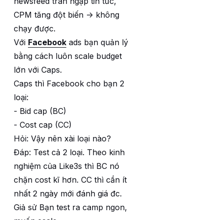
newsfeed tràn ngập tin tức,
CPM tăng đột biến -> không
chạy được.
Với
Facebook
ads bạn quản lý
bằng cách luôn scale budget
lớn với Caps.
Caps thì Facebook cho bạn 2
loại:
- Bid cap (BC)
- Cost cap (CC)
Hỏi: Vậy nên xài loại nào?
Đáp: Test cả 2 loại. Theo kinh
nghiệm của Like3s thì BC nó
chặn cost kĩ hơn. CC thì cần ít
nhất 2 ngày mới đánh giá đc.
Giả sử Bạn test ra camp ngon,