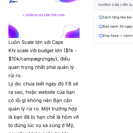
HƯỚNG DẪN LIÊN Q
Cách tăng like bài
Bảo hành 30 ngày
Drip-feed — cách 
Luôn Scale lớn với Caps
Khi scale với budget lớn ($1k -
$10k/campaign/ngày), điều
quan trọng nhất phải quản lý
rủi ro.
Lý do: chưa biết ngày đó FB sẽ
ra sao, hoặc website của bạn
có lỗi gì không nên Bạn cần
quản lý rủi ro. Một trường hợp
là bạn đã bị hạn chế là hôm vít
to đúng lúc vụ xả súng ở Mỹ,