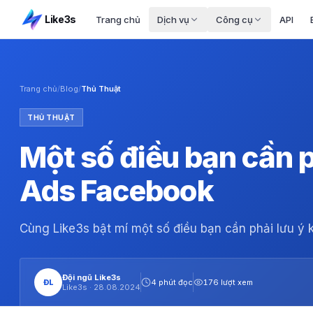
Like3s
Trang chủ
Dịch vụ
Công cụ
API
Trang chủ
/
Blog
/
Thủ Thuật
THỦ THUẬT
Một số điều bạn cần p
Ads Facebook
Cùng Like3s bật mí một số điều bạn cần phải lưu ý 
Đội ngũ Like3s
ĐL
4 phút đọc
176 lượt xem
Like3s ·
28.08.2024