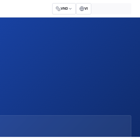
VND
VI