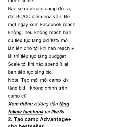
muốn scale.
Bạn sẽ duplicate camp đó ra,
đặt BC/CC điểm hòa vốn. Để
một ngày xem Facebook reach
không, nếu không reach bạn
cứ tiếp tục tăng bid 10% mỗi
lần lên cho tới khi hắn reach +
lãi thì tiếp tục tăng budgget
Scale tới khi nào spend ít lại
bạn tiếp tục tăng bid.
Note: Tạo mới mỗi camp khi
tăng bid - không chỉnh trên
camp cũ.
Xem thêm:
Hướng dẫn
tăng
follow facebook
tại
like3s
2. Tạo camp Advantage+
cho bestseller