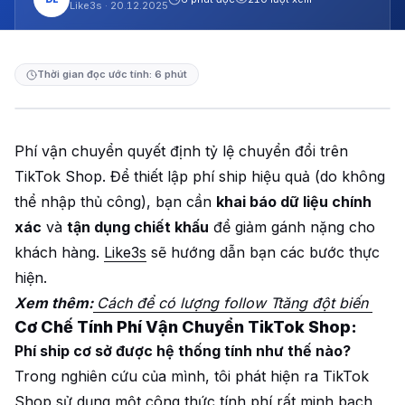
Like3s ·
20.12.2025
Thời gian đọc ước tính: 6 phút
Phí vận chuyển quyết định tỷ lệ chuyển đổi trên
TikTok Shop. Để thiết lập phí ship hiệu quả (do không
thể nhập thủ công), bạn cần
khai báo dữ liệu chính
xác
và
tận dụng chiết khấu
để giảm gánh nặng cho
khách hàng.
Like3s
sẽ hướng dẫn bạn các bước thực
hiện.
Xem thêm:
Cách để có lượng follow Ttăng đột biến
Cơ Chế Tính Phí Vận Chuyển TikTok Shop:
Phí ship cơ sở được hệ thống tính như thế nào?
Trong nghiên cứu của mình, tôi phát hiện ra TikTok
Shop sử dụng một công thức tính phí rất minh bạch