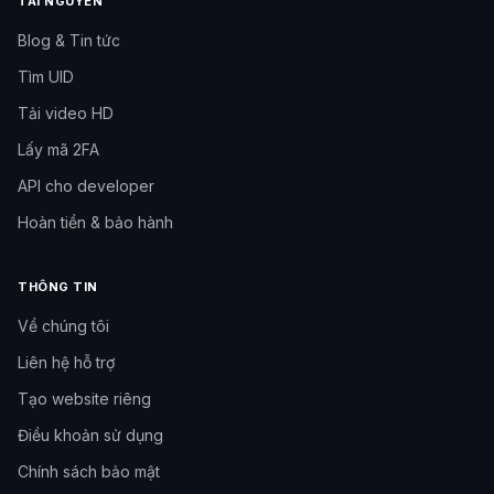
TÀI NGUYÊN
Blog & Tin tức
Tìm UID
Tải video HD
Lấy mã 2FA
API cho developer
Hoàn tiền & bảo hành
THÔNG TIN
Về chúng tôi
Liên hệ hỗ trợ
Tạo website riêng
Cần hỗ trợ?
Đội hỗ trợ Like3s
Điều khoản sử dụng
Chính sách bảo mật
Nhắn Fanpage