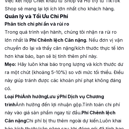
Việc kết hợp Chiết khấu từ Shop và Hỗ trợ từ TikTok
Shop sẽ mang lại lợi ích lớn nhất cho khách hàng.
Quản lý và Tối Ưu Chi Phí
Phân tích chi phí ẩn và rủi ro
Trong quá trình vận hành, chúng tôi nhận ra rủi ro
lớn nhất là
Phí Chênh lệch Cân nặng
. Nếu đơn vị vận
chuyển đo lại và thấy cân nặng/kích thước thực tế lớn
hơn khai báo, bạn sẽ bị tính thêm phí này.
Mẹo:
Hãy luôn khai báo trọng lượng và kích thước dư
ra một chút (khoảng 5-10%) so với mức tối thiểu. Điều
này giúp tránh được các khoản phí phạt không đáng
có.
Loại PhíẢnh hưởngLưu ýPhí Dịch vụ Chương
trình
Ảnh hưởng đến lợi nhuận gộp.Tính toán chi phí
này vào giá sản phẩm ngay từ đầu.
Phí Chênh lệch
Cân nặng
Chi phí bị thu thêm ngoài dự kiến.Luôn khai
báo kích thước/cân nặng sau khi đóng gói đã tính bao