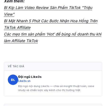
Xem thêm:
Bí Kíp Làm Video Review Sản Phẩm TikTok "Triệu
View"
Bí Mật Nhanh 5 Phút Các Bước Nhận Hoa Hồng Trên
TikTok Affiliate
Các mẹo tìm sản phẩm ‘Hot’ để bùng nổ doanh thu khi
làm Affiliate TikTok
VỀ TÁC GIẢ
Đội ngũ Like3s
ĐL
Like3s.vn
Đội ngũ nội dung Like3s — chia sẻ insight thuật toán, case
study và chiến lược xây kênh cho thị trường Việt.