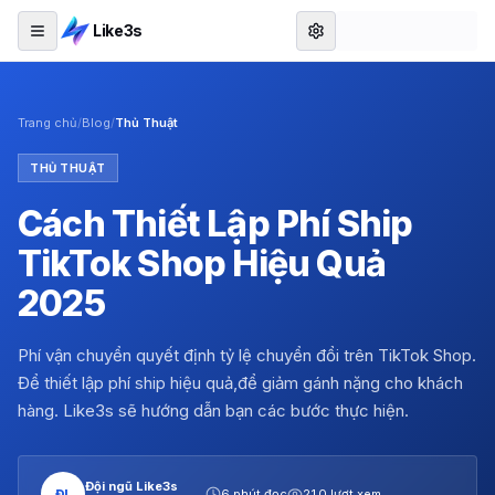
Like3s
Trang chủ
/
Blog
/
Thủ Thuật
THỦ THUẬT
Cách Thiết Lập Phí Ship
TikTok Shop Hiệu Quả
2025
Phí vận chuyển quyết định tỷ lệ chuyển đổi trên TikTok Shop.
Để thiết lập phí ship hiệu quả,để giảm gánh nặng cho khách
hàng. Like3s sẽ hướng dẫn bạn các bước thực hiện.
Đội ngũ Like3s
ĐL
6 phút đọc
210 lượt xem