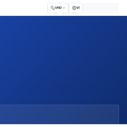
VND
VI