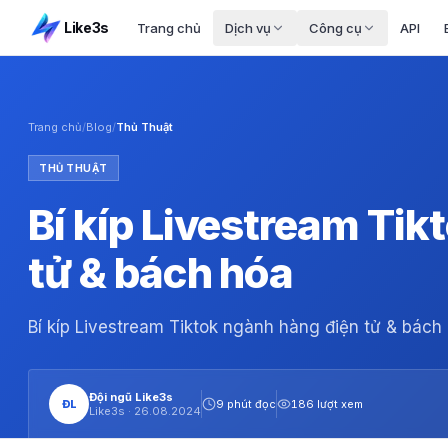
Like3s
Trang chủ
Dịch vụ
Công cụ
API
Trang chủ
/
Blog
/
Thủ Thuật
THỦ THUẬT
Bí kíp Livestream Tik
tử & bách hóa
Bí kíp Livestream Tiktok ngành hàng điện tử & bách
Đội ngũ Like3s
ĐL
9 phút đọc
186 lượt xem
Like3s ·
26.08.2024