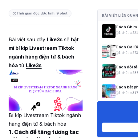
Thời gian đọc ước tính: 9 phút
BÀI VIẾT LIÊN QUA
Cách Ghim V
1 phút
·
221
Bài viết sau đây
Like3s
sẽ
bật
Cách Cài Đ
mí bí kíp Livestream Tiktok
1 phút
·
273
ngành hàng điện tử & bách
hóa t
ừ
Like3s
Cách đổi t
1 phút
·
28
Cách bật ph
1 phút
·
317
Bí kíp Livestream Tiktok ngành
hàng điện tử & bách hóa
1. Cách để tăng tương tác