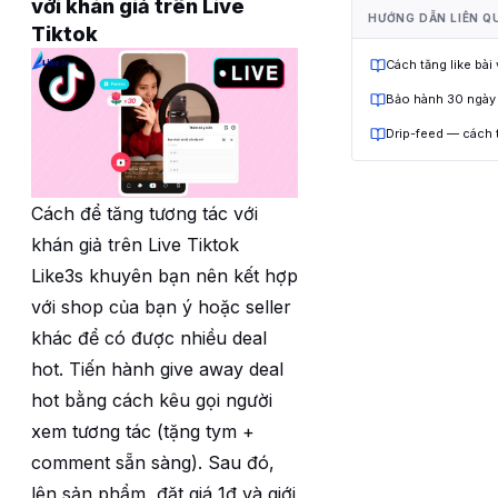
với khán giả trên Live
HƯỚNG DẪN LIÊN Q
Tiktok
Cách tăng like bài
Bảo hành 30 ngày
Drip-feed — cách 
Cách để tăng tương tác với
khán giả trên Live Tiktok
Like3s khuyên bạn nên kết hợp
với shop của bạn ý hoặc seller
khác để có được nhiều deal
hot. Tiến hành give away deal
hot bằng cách kêu gọi người
xem tương tác (tặng tym +
comment sẵn sàng). Sau đó,
lên sản phẩm, đặt giá 1đ và giới