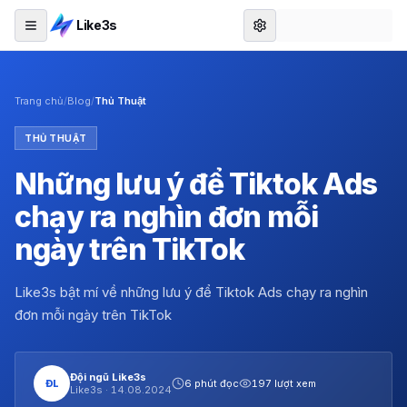
Like3s
Trang chủ
/
Blog
/
Thủ Thuật
THỦ THUẬT
Những lưu ý để Tiktok Ads
chạy ra nghìn đơn mỗi
ngày trên TikTok
Like3s bật mí về những lưu ý để Tiktok Ads chạy ra nghìn
đơn mỗi ngày trên TikTok
Đội ngũ Like3s
ĐL
6 phút đọc
197 lượt xem
Like3s ·
14.08.2024