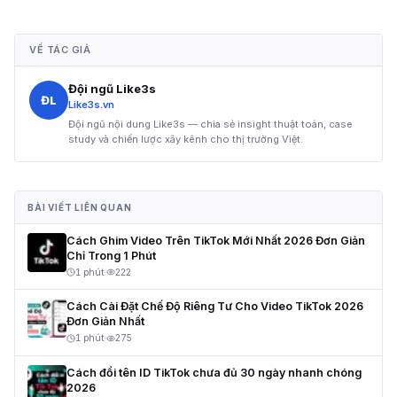
VỀ TÁC GIẢ
Đội ngũ Like3s
ĐL
Like3s.vn
Đội ngũ nội dung Like3s — chia sẻ insight thuật toán, case
study và chiến lược xây kênh cho thị trường Việt.
BÀI VIẾT LIÊN QUAN
Cách Ghim Video Trên TikTok Mới Nhất 2026 Đơn Giản
Chỉ Trong 1 Phút
1 phút
·
222
Cách Cài Đặt Chế Độ Riêng Tư Cho Video TikTok 2026
Đơn Giản Nhất
1 phút
·
275
Cách đổi tên ID TikTok chưa đủ 30 ngày nhanh chóng
2026