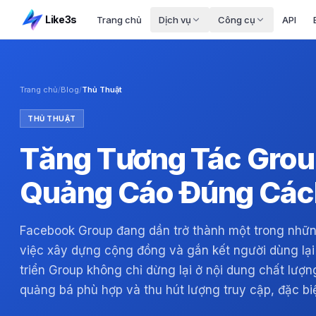
Like3s
Trang chủ
Dịch vụ
Công cụ
API
Trang chủ
/
Blog
/
Thủ Thuật
THỦ THUẬT
Tăng Tương Tác Grou
Quảng Cáo Đúng Các
Facebook Group đang dần trở thành một trong nhữ
việc xây dựng cộng đồng và gắn kết người dùng lại 
triển Group không chỉ dừng lại ở nội dung chất lượ
quảng bá phù hợp và thu hút lượng truy cập, đặc bi