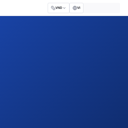
VND
VI