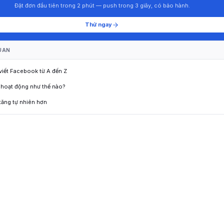
Đặt đơn đầu tiên trong 2 phút — push trong 3 giây, có bảo hành.
Thử ngay
UAN
 viết Facebook từ A đến Z
 hoạt động như thế nào?
tăng tự nhiên hơn