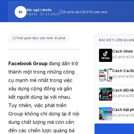
Đội ngũ Like3s
ĐL
6 phút đọc
279 lượt xem
Like3s ·
21.12.2024
Thời gian đọc ước tính: 6 phút
BÀI VIẾT LIÊN QUA
Cách Ghim V
1 phút
·
21
Facebook Group
đang dần trở
Cách Cài Đ
thành một trong những công
1 phút
·
26
cụ mạnh mẽ nhất trong việc
xây dựng cộng đồng và gắn
Cách đổi t
kết người dùng lại với nhau.
1 phút
·
28
Tuy nhiên, việc phát triển
Cách bật ph
Group không chỉ dừng lại ở nội
1 phút
·
31
dung chất lượng mà còn cần
đến các chiến lược quảng bá