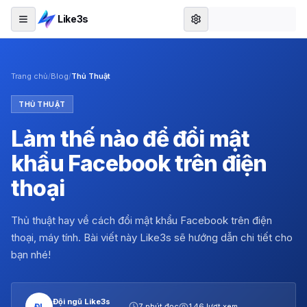
Like3s
Trang chủ
/
Blog
/
Thủ Thuật
THỦ THUẬT
Làm thế nào để đổi mật
khẩu Facebook trên điện
thoại
Thủ thuật hay về cách đổi mật khẩu Facebook trên điện
thoại, máy tính. Bài viết này Like3s sẽ hướng dẫn chi tiết cho
bạn nhé!
Đội ngũ Like3s
ĐL
7 phút đọc
146 lượt xem