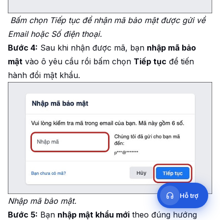
Bấm chọn Tiếp tục để nhận mã bảo mật được gửi về
Email hoặc Số điện thoại.
Bước 4:
Sau khi nhận được mã, bạn
nhập mã bảo
mật
vào ô yêu cầu rồi bấm chọn
Tiếp tục
để tiến
hành đổi mật khẩu.
Cần hỗ trợ?
Đội hỗ trợ Like3s
Nhắn Fanpage
Inbox Facebook Like3s
09h–12h
·
14h–17h
·
20h–23h30
Hỗ trợ
Nhập mã bảo mật.
Bước 5:
Bạn
nhập mật khẩu mới
theo đúng hướng